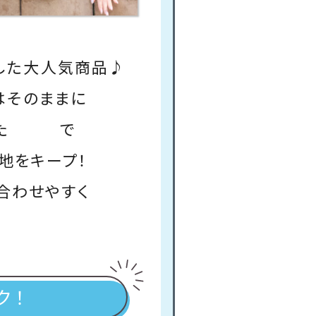
した大人気商品♪
はそのままに
た
通気性
で
地をキープ！
合わせやすく
を演出♡
ク！