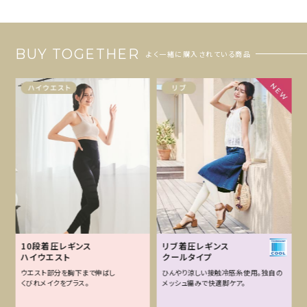
BUY TOGETHER
よく一緒に購入されている商品
10段着圧レギンス
リブ着圧レギンス
ハイウエスト
クールタイプ
ウエスト部分を胸下まで伸ばし
ひんやり涼しい接触冷感糸使用。独自の
くびれメイクをプラス。
メッシュ編みで快適脚ケア。