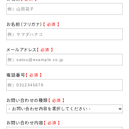
はお控えください。
商品ラインナップ
弊社の取り扱い商品は
に記載しております
また返信までお時間を頂戴する場合がございます。予めご了承くだ
BELLE SERIES（ベルシリーズ）
でございます。
さい。
公式サイトからご購入された弊社商品以外のご質問につきまして
は、ご対応いたしかねますのでご了承ください。
お名前（フリガナ）
【 必須 】
（対応時間：平日10:00-18:00）
【 商品の配送について 】
【 商品の確認方法 】
営業日に準じてご注文をいただいたお客様から商品の配送を行い
メールアドレス
【 必須 】
ます。
◆商品にBELLE SERIES（ベルシリーズ）の記載があるかご確認
※物流の遅滞や業務体制変更などにより、商品お届けまでにお時
ください。
間を頂戴する可能性がございます。予めご了承ください。
※弊社取扱商品は公式サイトにて掲載をしておりますので、【
https://belle-series.com/shop/
】をご覧いただき、お手元の商
電話番号
【 必須 】
皆様にご不便をお掛けいたしますが、何卒ご了承くださいますよう
品が販売されているかご確認ください。
お願い申し上げます。
◆注文完了メールの件名にBELLE SERIES（ベルシリーズ）の記
載があるかご確認ください。
お問い合わせの種類
【 必須 】
◆注文番号をご確認ください。
※弊社の公式サイトにて購入された商品は
10ｹﾀのご注文番号で発
行しております
。
お問い合わせ内容
【 必須 】