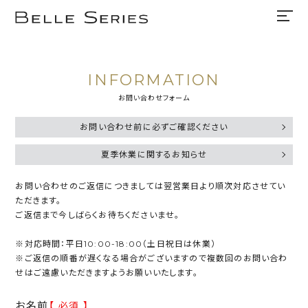
INFORMATION
お問い合わせフォーム
お問い合わせ前に必ずご確認ください
現在、他社の着圧レギンス販売会社の商品と間違えてのお問い合
夏季休業に関するお知らせ
わせが増えております。
当店では、誠に勝手ながら下記の期日を休業とさせて頂きます。
お問い合わせ前に下記【 商品の確認方法 】を今一度ご確認くださ
お問い合わせのご返信につきましては翌営業日より順次対応させてい
い。
ただきます。
【 休業期間 】
ご返信まで今しばらくお待ちくださいませ。
2026年8月11日(火)・8月13日(木)～2026年8月16日(日)
なお、公式オンラインストア以外（楽天市場、Yahooショッピング、
auPayマーケット、Qoo10、Amazon、ZOZOTOWN）でのご購
※対応時間：平日10:00-18:00（土日祝日は休業）
【 お問い合わせについて 】
入に関しては、それぞれの購入サイトのマイページから注文履歴へ
※ご返信の順番が遅くなる場合がございますので複数回のお問い合わ
お問い合わせのご返信は
8月17日(月)12:00以降順次対応
させて
お進みいただき問い合わせください。
せはご遠慮いただきますようお願いいたします。
いただきます。
※問い合わせ方法に関しては各モールで異なりますので、それぞれ
複数回お問い合わせいただいた場合は最終問い合わせ日時での受
の操作方法をご確認お願いいたします。
付となり、ご返信の順番が遅くなりますので複数回のお問い合わせ
お名前
【 必須 】