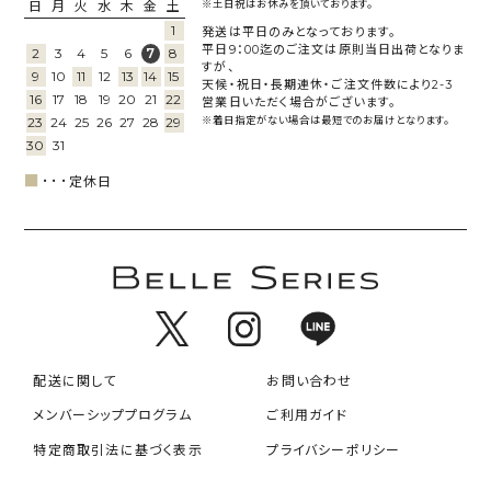
日
月
火
水
木
金
土
※土日祝はお休みを頂いております。
1
発送は平日のみとなっております。
平日9：00迄のご注文は原則当日出荷となりま
2
3
4
5
6
8
7
すが、
9
10
11
12
13
14
15
天候・祝日・長期連休・ご注文件数により2-3
16
17
18
19
20
21
22
営業日いただく場合がございます。
23
24
25
26
27
28
29
※着日指定がない場合は最短でのお届けとなります。
30
31
■
･･･
定休日
配送に関して
お問い合わせ
メンバーシッププログラム
ご利用ガイド
特定商取引法に基づく表示
プライバシーポリシー