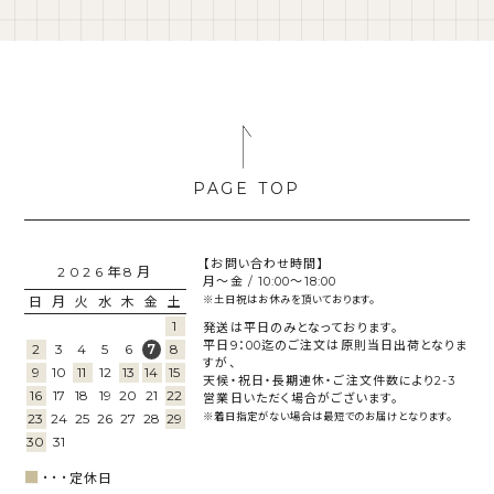
【お問い合わせ時間】
2026年8月
月～金 / 10:00～18:00
日
月
火
水
木
金
土
※土日祝はお休みを頂いております。
1
発送は平日のみとなっております。
平日9：00迄のご注文は原則当日出荷となりま
2
3
4
5
6
8
7
すが、
9
10
11
12
13
14
15
天候・祝日・長期連休・ご注文件数により2-3
16
17
18
19
20
21
22
営業日いただく場合がございます。
23
24
25
26
27
28
29
※着日指定がない場合は最短でのお届けとなります。
30
31
■
･･･
定休日