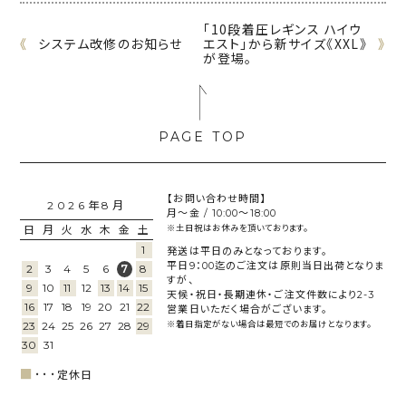
「10段着圧レギンス ハイウ
《
システム改修のお知らせ
エスト」から新サイズ《XXL》
》
が登場。
【お問い合わせ時間】
2026年8月
月～金 / 10:00～18:00
日
月
火
水
木
金
土
※土日祝はお休みを頂いております。
1
発送は平日のみとなっております。
平日9：00迄のご注文は原則当日出荷となりま
2
3
4
5
6
8
7
すが、
9
10
11
12
13
14
15
天候・祝日・長期連休・ご注文件数により2-3
16
17
18
19
20
21
22
営業日いただく場合がございます。
23
24
25
26
27
28
29
※着日指定がない場合は最短でのお届けとなります。
30
31
■
･･･
定休日