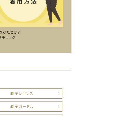
きかたとは？
らチェック！
着圧レギンス
着圧ガードル