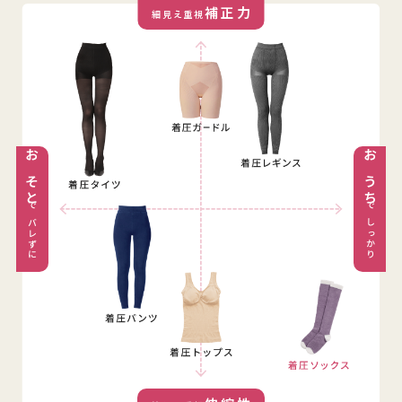
補正力
細見え重視
おそと
おうち
でバレずに
でしっかり