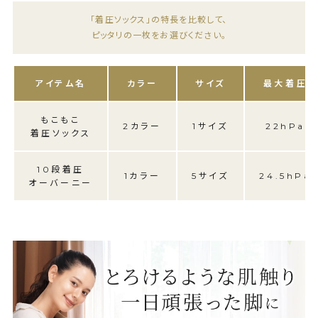
「着圧ソックス」の特長を比較して、
ピッタリの一枚をお選びください。
アイテム名
カラー
サイズ
最大着圧
もこもこ
2カラー
1サイズ
22hPa
着圧ソックス
10段着圧
1カラー
5サイズ
24.5hPa
オーバーニー