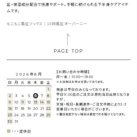
圧×保湿成分配合で快適サポート。手軽に続けられる下半身ケアアイテ
ムです。
もこもこ着圧ソックス
10段着圧オーバーニー
｜
【お問い合わせ時間】
2026年8月
月～金 / 10:00～18:00
日
月
火
水
木
金
土
※土日祝はお休みを頂いております。
1
発送は平日のみとなっております。
平日9：00迄のご注文は原則当日出荷となりま
2
3
4
5
7
8
6
すが、
9
10
11
12
13
14
15
天候・祝日・長期連休・ご注文件数により2-3
16
17
18
19
20
21
22
営業日いただく場合がございます。
23
24
25
26
27
28
29
※着日指定がない場合は最短でのお届けとなります。
30
31
■
･･･
定休日