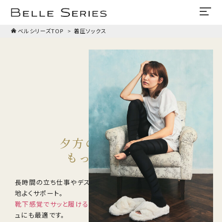
ベルシリーズTOP
着圧ソックス
SOCKS
着圧ソックス
夕方のお疲れ脚を
もっと軽やかに
長時間の立ち仕事やデスクワークで、どんより重くなった脚を心
地よくサポート。
靴下感覚でサッと履ける
から、寝ている間や帰宅後のリフレッシ
ュにも最適です。