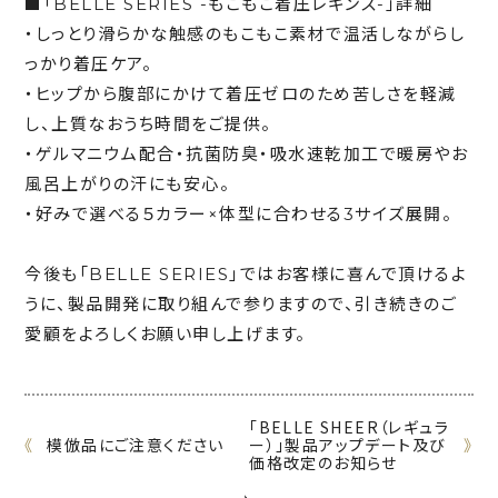
■「BELLE SERIES -もこもこ着圧レギンス-」詳細
・しっとり滑らかな触感のもこもこ素材で温活しながらし
っかり着圧ケア。
・ヒップから腹部にかけて着圧ゼロのため苦しさを軽減
し、上質なおうち時間をご提供。
・ゲルマニウム配合・抗菌防臭・吸水速乾加工で暖房やお
風呂上がりの汗にも安心。
・好みで選べる５カラー×体型に合わせる3サイズ展開。
今後も「BELLE SERIES」ではお客様に喜んで頂けるよ
うに、製品開発に取り組んで参りますので、引き続きのご
愛顧をよろしくお願い申し上げます。
「BELLE SHEER（レギュラ
《
模倣品にご注意ください
ー）」製品アップデート及び
》
価格改定のお知らせ