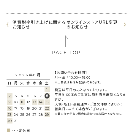
消費税率引き上げに関する
オンラインストアURL変更
《
》
お知らせ
のお知らせ
【お問い合わせ時間】
2026年8月
月～金 / 10:00～18:00
日
月
火
水
木
金
土
※土日祝はお休みを頂いております。
1
発送は平日のみとなっております。
平日9：00迄のご注文は原則当日出荷となりま
2
3
4
5
6
7
8
すが、
9
10
11
12
13
14
15
天候・祝日・長期連休・ご注文件数により2-3
16
17
18
19
20
21
22
営業日いただく場合がございます。
23
24
25
26
27
28
29
※着日指定がない場合は最短でのお届けとなります。
30
31
■
･･･
定休日